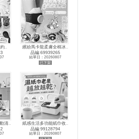
約..
繽紛馬卡龍柔膚全棉冰..
3
品編:69939265
07
結單日：20260807
已下架
清..
紙感生活多功能紙巾收..
2
品編:99128794
07
結單日：20260807