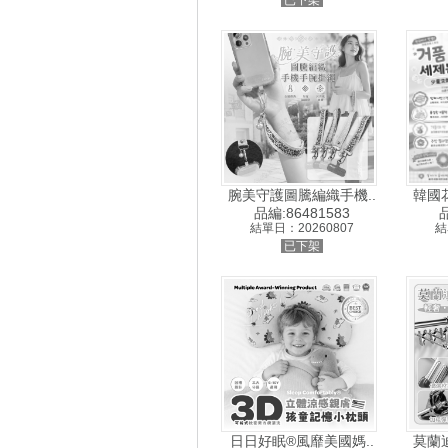
已下架
腕美守護圖騰編織手機..
韓國
品編:86481583
品
結單日：20260807
結
已下架
日日好眠®風靡美國媽..
莫蘭