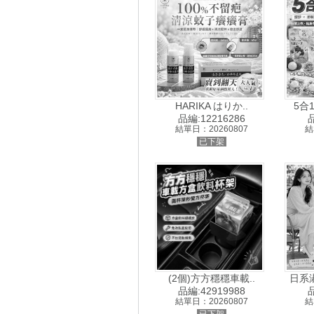
HARIKA はりか..
5合
品編:12216286
品
結單日：20260807
結
已下架
(2個)方方穩穩車載..
日系
品編:42919988
品
結單日：20260807
結