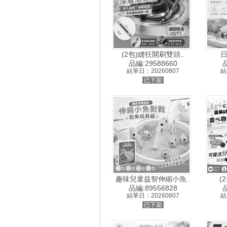
(2包)縫狂開刷雙頭..
日
品編:29588660
品
結單日：20260807
結
已下架
趣味兒童益智伸縮小魚..
(
品編:89556828
品
結單日：20260807
結
已下架