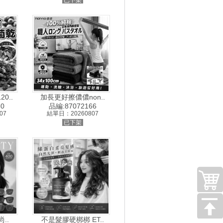
已下架
0..
加長更好擦儂儂non..
0
品編:87072166
07
結單日：20260807
已下架
..
不是髮膠硬梆梆 ET..