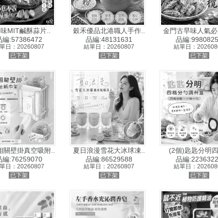
味MIT鹹酥蒜片..
穀禾優品北港職人手作..
金門古早味人氣必買
編:57386472
品編:48131631
品編:9980825
單日：20260807
結單日：20260807
結單日：202608
已下架
已下架
已下架
相關壁掛真空吸附..
夏日浪漫雪花大冰球凍..
(2個)匙匙分明四
編:76259070
品編:86529588
品編:2236322
單日：20260807
結單日：20260807
結單日：202608
已下架
已下架
已下架