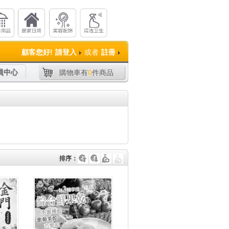
顧客您好!
請登入
或者
註冊
員中心
購物車有
0
件商品
排序：