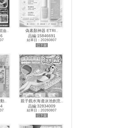
油..
偽素顏神器 ETRI..
6
品編:15846691
07
結單日：20260807
已下架
動..
親子戲水海邊泳池創意..
4
品編:32834009
07
結單日：20260807
已下架