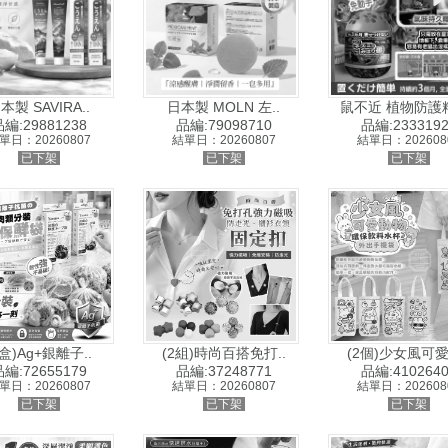
本製 SAVIRA..
日本製 MOLN 左..
鼠不近 植物防護精
編:29881238
品編:79098710
品編:2333192
單日：20260807
結單日：20260807
結單日：202608
已下架
已下架
已下架
2盒)Ag+銀離子..
(2組)時尚百搭免打..
(2個)少女風可愛
編:72655179
品編:37248771
品編:4102640
單日：20260807
結單日：20260807
結單日：202608
已下架
已下架
已下架