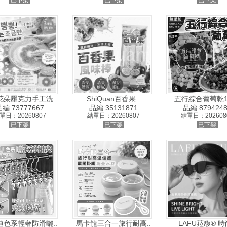
已下架
已下架
已下架
花朵壓克力手工洗..
ShiQuan百香果..
五行綜合葡萄乾12
編:73777667
品編:35131871
品編:8794248
單日：20260807
結單日：20260807
結單日：202608
已下架
已下架
已下架
迪色系輕奢防滑曬..
馬卡龍三合一旅行耐高..
LAFU菈馥® 時尚