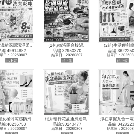
1濃縮深層潔淨柔..
(2包)衛浴陽台旋渦..
(2組)生活便利簡
編:49914882
品編:32950370
品編:3622250
單日：20260807
結單日：20260807
結單日：202608
已下架
已下架
已下架
淑女極薄涼感防滑..
根系暢行花盆通風透氣..
淨在掌握九合一電動
編:40236753
品編:90243477
品編:3429223
單日：20260807
結單日：20260807
結單日：202608