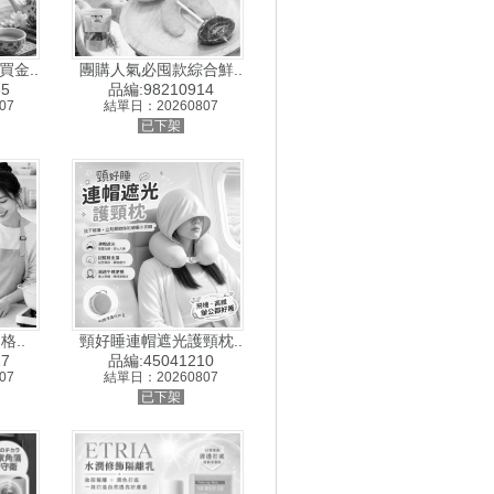
金..
團購人氣必囤款綜合鮮..
5
品編:98210914
07
結單日：20260807
已下架
格..
頸好睡連帽遮光護頸枕..
7
品編:45041210
07
結單日：20260807
已下架