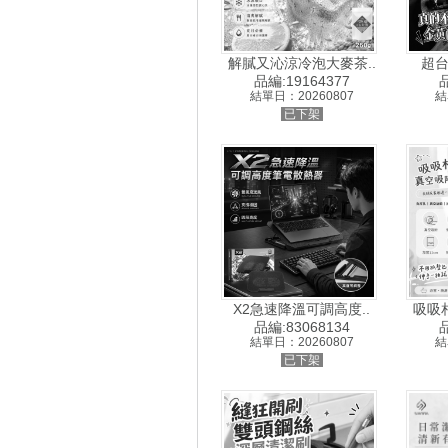
解膩又沁涼冷泡大麥茶..
超台
品編:19164377
品
結單日：20260807
結
已下架
X2急速降溫可調高度..
吸吸
品編:83068134
品
結單日：20260807
結
已下架