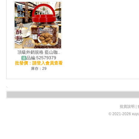
頂級外銷規格 藍山咖..
品編:52579379
溫
批發價：請登入會員查看
庫存：29
批貨說明
|
© 2021-2026 xuy