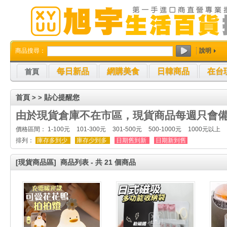
商品搜尋：
說明
每日新品
網購美食
日韓商品
在台
首頁
首頁
貼心提醒您
>
>
由於現貨倉庫不在市區，現貨商品每週只會備
價格區間：
1-100元
101-300元
301-500元
500-1000元
1000元以上
排列：
庫存多到少
庫存少到多
日期舊到新
日期新到舊
[現貨商品區]
商品列表 - 共 21 個商品