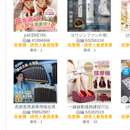
jUiCEKEYRi..
ヨウジンファン® 鞋..
(
品編:41994666
品編:63256124
批發價：請登入會員查看
批發價：請登入會員查看
批發
庫存：1
庫存：1
高密度黑盾車用推拉滑..
一鍵啟動溫熱揉捏穴位..
(
品編:99852887
品編:53182519
批發價：請登入會員查看
批發價：請登入會員查看
批發
庫存：1
庫存：10