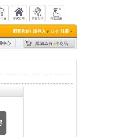
顧客您好!
請登入
或者
註冊
員中心
購物車有
0
件商品
得